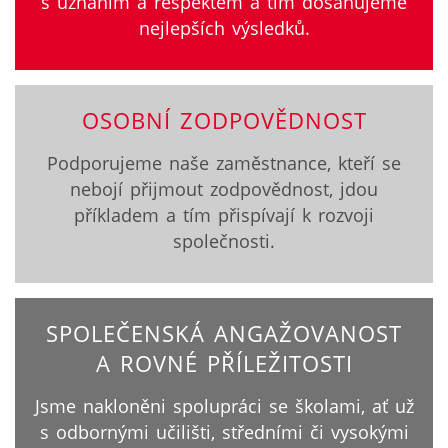
s uznáním a respektem a tím dosahujeme
nejlepších výsledků.
OSOBNÍ ZODPOVĚDNOST
Podporujeme naše zaměstnance, kteří se
nebojí přijmout zodpovědnost, jdou
příkladem a tím přispívají k rozvoji
společnosti.
SPOLEČENSKÁ ANGAŽOVANOST
A ROVNÉ PŘÍLEŽITOSTI
Jsme nakloněni spolupráci se školami, ať už
s odbornými učilišti, středními či vysokými