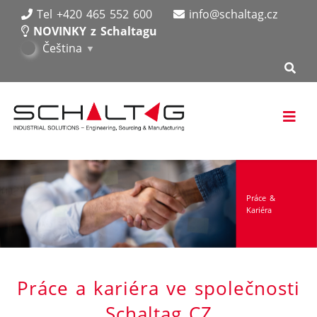
Tel +420 465 552 600
info@schaltag.cz
NOVINKY z Schaltagu
Čeština
▼
Práce &
Kariéra
Práce a kariéra ve společnosti
Schaltag CZ