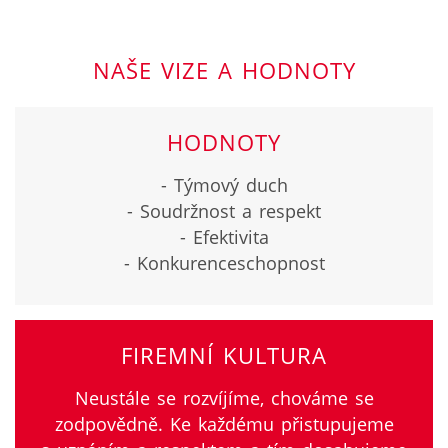
NAŠE VIZE A HODNOTY
HODNOTY
- Týmový duch
- Soudržnost a respekt
- Efektivita
- Konkurenceschopnost
FIREMNÍ KULTURA
Neustále se rozvíjíme, chováme se
zodpovědně. Ke každému přistupujeme